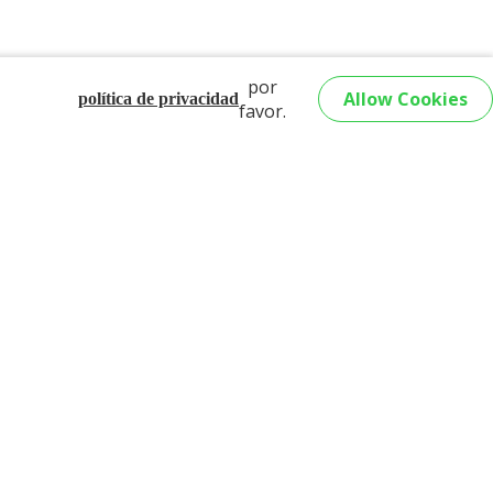
por
Allow Cookies
política de privacidad
favor.
x
y regístrese usando su correo electrónico,
onfiguración paso a paso para construir su
a de mascotas. Wix personaliza su