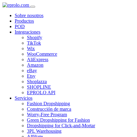
Sobre nosotros
Productos
POD
Integraciones
Shopify
TikTok
Wix
WooCommerce
AliExpress
Amazon
eBay
Etsy
Shoplazza
SHOPLINE
EPROLO API
Servicios
Fashion Dropshipping
Construcción de marca
Worry-Free Program
Green Dropshipping for Fashion
Dropshipping for Click-and-Mortar
3PL Warehousing
Affiliate