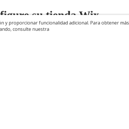
nfigure su tienda Wix
ón y proporcionar funcionalidad adicional. Para obtener más
izando, consulte nuestra
ix, debe crear y configurar su tienda online en Wix. Vaya a
Wi
ya iniciado sesión, Wix lo guiará a través de un proceso de c
rear, como una tienda online, una boutique de moda o una tiend