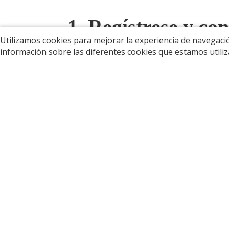
1. Regístrese y co
Utilizamos cookies para mejorar la experiencia de navegaci
información sobre las diferentes cookies que estamos util
Antes de comenzar a hacer dropshipping en W
cuenta de Google o Facebook. Una vez que ha
tienda.
1.1 Actualice el tipo de su sitio
Seleccione el tipo de sitio web que desea c
experiencia y plantillas según su selección.