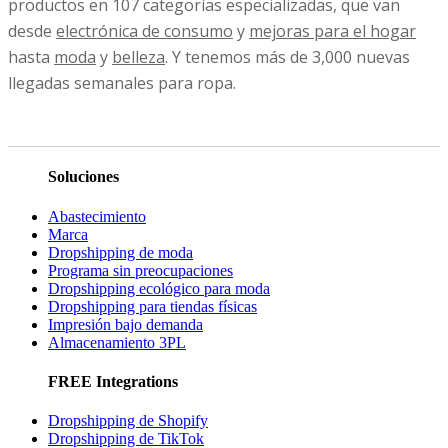
productos en 107 categorías especializadas, que van
desde
electrónica de consumo
y
mejoras para el hogar
hasta
moda
y
belleza
. Y tenemos más de 3,000 nuevas
llegadas semanales para ropa.
Soluciones
Abastecimiento
Marca
Dropshipping de moda
Programa sin preocupaciones
Dropshipping ecológico para moda
Dropshipping para tiendas físicas
Impresión bajo demanda
Almacenamiento 3PL
FREE Integrations
Dropshipping de Shopify
Dropshipping de TikTok