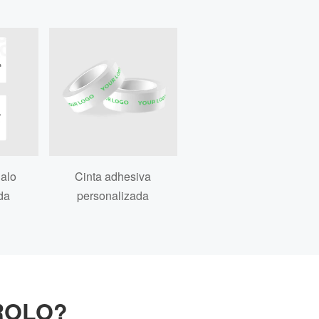
galo
Cinta adhesiva
da
personalizada
PROLO?