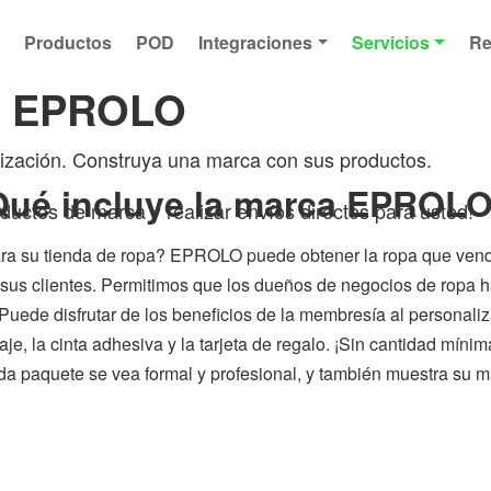
s
Productos
POD
Integraciones
Servicios
Re
ca EPROLO
ización. Construya una marca con sus productos.
ué incluye la marca EPROL
uctos de marca y realizar envíos directos para usted!
ra su tienda de ropa? EPROLO puede obtener la ropa que vend
 sus clientes. Permitimos que los dueños de negocios de ropa 
Puede disfrutar de los beneficios de la membresía al personalizar
je, la cinta adhesiva y la tarjeta de regalo. ¡Sin cantidad míni
da paquete se vea formal y profesional, y también muestra su m