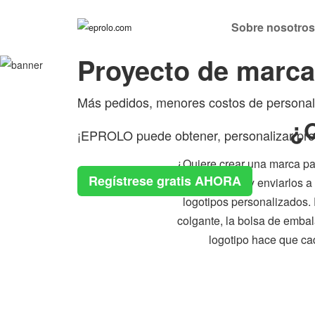
Sobre nosotro
Proyecto de mar
Más pedidos, menores costos de personal
¿Q
¡EPROLO puede obtener, personalizar prod
¿Quiere crear una marca pa
Regístrese gratis AHORA
y paquetes y enviarlos a
logotipos personalizados. 
colgante, la bolsa de embala
logotipo hace que ca