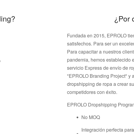
ding?
¿Por
Fundada en 2015, EPROLO tiene
satisfechos. Para ser un excel
Para capacitar a nuestros clien
pandemia, hemos establecido el
o
servicio Express de envío de r
"EPROLO Branding Project" y 
dropshipping de ropa a crear su
competidores con éxito.
EPROLO Dropshipping Program 
・
No MOQ
Integración perfecta par
・